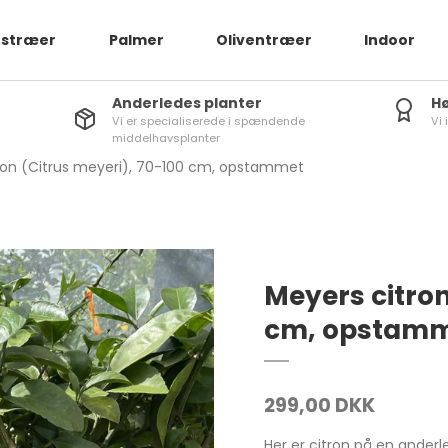
ustræer
Palmer
Oliventræer
Indoor
Anderledes planter
Hø
Vi er specialiserede i spændende
Vi 
middelhavsplanter
ron (Citrus meyeri), 70-100 cm, opstammet
Meyers citron
cm, opstam
299,00 DKK
Her er citron på en ander