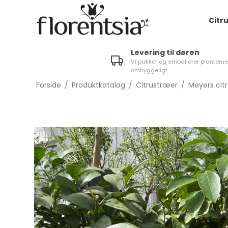
Citr
Levering til døren
Vi pakker og emballerer planterne
omhyggeligt
Forside
/
Produktkatalog
/
Citrustræer
/
Meyers cit