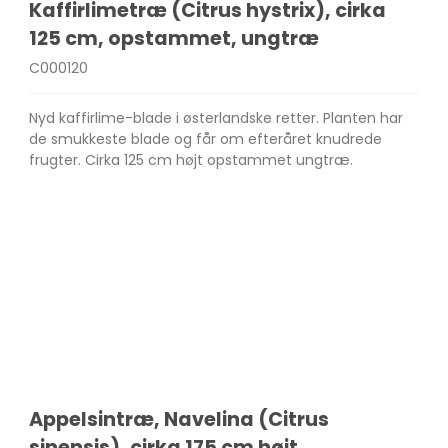
Kaffirlimetræ (Citrus hystrix), cirka
125 cm, opstammet, ungtræ
C000120
Nyd kaffirlime-blade i østerlandske retter. Planten har
de smukkeste blade og får om efteråret knudrede
frugter. Cirka 125 cm højt opstammet ungtræ.
Appelsintræ, Navelina (Citrus
sinensis), cirka 175 cm højt,