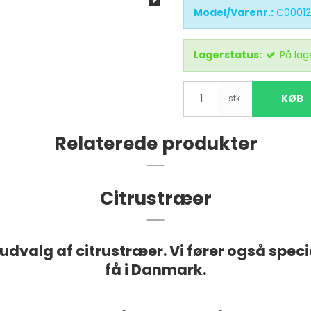
Model/Varenr.:
C00012
Lagerstatus:
På lag
KØB
stk.
Relaterede produkter
Citrustræer
dvalg af citrustræer. Vi fører også spec
få i Danmark.