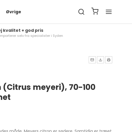
Øvrige
j kvalitet + god pris
importerer selv fra specialister i Syden
 (Citrus meyeri), 70-100
met
ledes måde. Meyers citron er sødere. Samtidig er træet