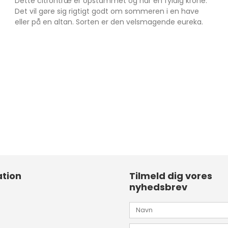
Dette citrontræ er opstammet og har en fyldig krone.
Det vil gøre sig rigtigt godt om sommeren i en have
eller på en altan. Sorten er den velsmagende eureka.
tion
Tilmeld dig vores
nyhedsbrev