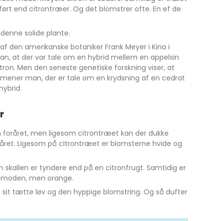
ørt end citrontræer. Og det blomstrer ofte. En ef de
 denne solide plante.
af den amerikanske botaniker Frank Meyer i Kina i
an, at der var tale om en hybrid mellem en appelsin
tron. Men den seneste genetiske forskning viser, at
Nu mener man, der er tale om en krydsning af en cedrat
ybrid.
r
foråret, men ligesom citrontræet kan der dukke
året. Ligesom på citrontræet er blomsterne hvide og
n skallen er tyndere end på en citronfrugt. Samtidig er
 er moden, men orange.
sit tætte løv og den hyppige blomstring. Og så dufter