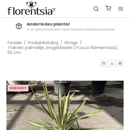
Anderledes planter
Vi er specialiserede i spændende middelhavsplanter
Forside
/
Produktkatalog
/
Øvrige
/
Trævlet palmelilje, brogetbladet (Yucca filamentosa),
50 cm
UDSOLGT