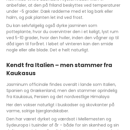
anbefaler, at den på friland beskyttes ved temperaturer
under -5 grader. Dæk rødderne med et lag bark eller
halm, og pak planten let ind ved frost.
Du kan selvfølgelig også dyrke jasminen som
potteplante, hvor du overvintrer den i et køligt, lyst rum
ved 5-10 grader, hvor den hviler, inden den vågner op til
dåd igen til foråret. I løbet af vinteren kan den smide
nogle eller alle blade. Det e helt naturligt.
Kendt fra Italien – men stammer fra
Kaukasus
Jasminum officinale findes overalt i lande som Italien,
Spanien og Grækenland, men den stammer oprindelig
fra Kaukasus, Persien og det nordvestlige Himalaya
Her den vokser naturligt i buskadser og skovkanter på
varme, solrige bjerglandskaber.
Den har været dyrket og værdsat i Mellemøsten og
Sydeuropa i tusinder af år – både for sin skønhed og sin