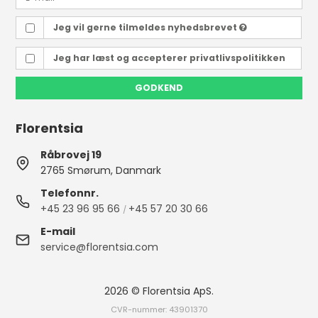
Jeg vil gerne tilmeldes nyhedsbrevet
Jeg har læst og accepterer
privatlivspolitikken
GODKEND
Florentsia
Råbrovej 19
2765 Smørum, Danmark
Telefonnr.
+45 23 96 95 66
+45 57 20 30 66
/
E-mail
service@florentsia.com
2026 © Florentsia ApS.
CVR-nummer: 43901370