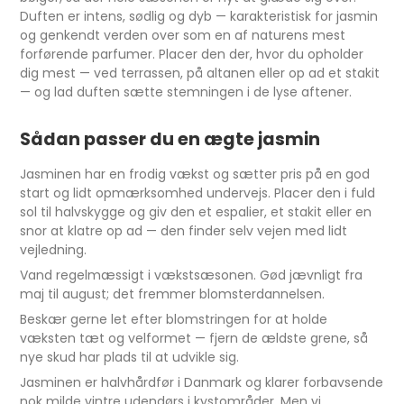
Duften er intens, sødlig og dyb — karakteristisk for jasmin
og genkendt verden over som en af naturens mest
forførende parfumer. Placer den der, hvor du opholder
dig mest — ved terrassen, på altanen eller op ad et stakit
— og lad duften sætte stemningen i de lyse aftener.
Sådan passer du en ægte jasmin
Jasminen har en frodig vækst og sætter pris på en god
start og lidt opmærksomhed undervejs. Placer den i fuld
sol til halvskygge og giv den et espalier, et stakit eller en
snor at klatre op ad — den finder selv vejen med lidt
vejledning.
Vand regelmæssigt i vækstsæsonen. Gød jævnligt fra
maj til august; det fremmer blomsterdannelsen.
Beskær gerne let efter blomstringen for at holde
væksten tæt og velformet — fjern de ældste grene, så
nye skud har plads til at udvikle sig.
Jasminen er halvhårdfør i Danmark og klarer forbavsende
nok milde vintre udendørs i kystområder. Men vi