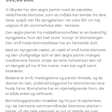
Vi tilbyder her den ægte jasmin med de særdeles
velduftende blomster, som du måske kan kender fra dine
ferier sydpå. Her fås slyngplanten i en cirka 160 cm høj
udgave til din sommerhave eller -terrasse.
Den ægte jasmin fra middelhavsområdet er en livskraftig
slyngplante, hvor det helt store ”scoop” er blomstringen.
Den små hvide blomsterklaser har en fantastisk duft.
Med sin slyngende vækst, sit væld af små hvide blomster
og den uforlignelige duft er den ægte jasmin manges
mediterrane favorit. Under de rette forhold kan den nå
en længde på tre til fire meter, men kan også nemt
beskæres.
Bladene er små, mørkegrønne og parvist finnede, og de
danner en tæt, yndefuld baggrund for blomsternes rene
hvide farve. Blomsterne har en stjernelignende form, der
er både enkel og raffineret.
Blomstringsperioden strækker sig fra juni til september,
og i de varmeste sommermåneder blomstrer planten i
bølger, så der hele sæsonen er nyt at glæde sig over.